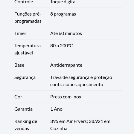
Controle
Toque digital
Funções pré-
8 programas
programadas
Timer
Até 60 minutos
Temperatura
80 a 200°C
ajustável
Base
Antiderrapante
Segurança
Trava de segurança e proteção
contra superaquecimento
Cor
Preto com inox
Garantia
1 Ano
Ranking de
395 em Air Fryers; 38.921 em
vendas
Cozinha