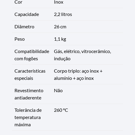
Cor
Inox
Capacidade
2,2 litros
Diâmetro
26 cm
Peso
1,1 kg
Compatibilidade
Gás, elétrico, vitrocerâmico,
com fogões
indução
Características
Corpo triplo: aço inox +
especiais
alumínio + aço inox
Revestimento
Não
antiaderente
Tolerância de
260 °C
temperatura
máxima