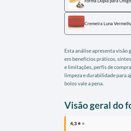
Forma Dupla para Onigi
Cremeira Luna Vermelh
Esta análise apresenta visão g
em benefícios práticos, síntes
e limitações, perfis de comp
limpeza e durabilidade para aj
bolos vale a pena.
Visão geral do 
4,3 ⭐
⭐