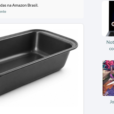
adas na Amazon Brasil.
ente
Not
co
J