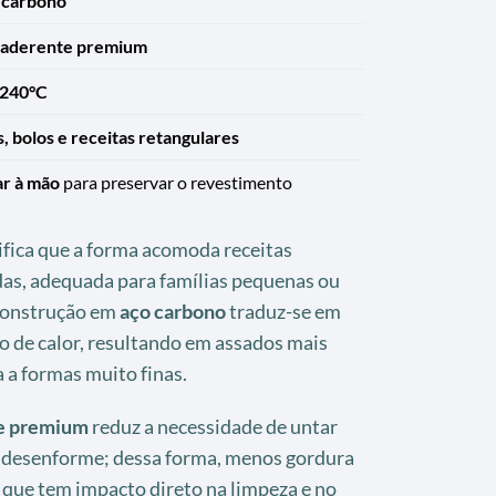
 carbono
iaderente premium
 240°C
, bolos e receitas retangulares
ar à mão
para preservar o revestimento
ifica que a forma acomoda receitas
das, adequada para famílias pequenas ou
 construção em
aço carbono
traduz-se em
o de calor, resultando em assados mais
a formas muito finas.
te premium
reduz a necessidade de untar
o desenforme; dessa forma, menos gordura
o que tem impacto direto na limpeza e no