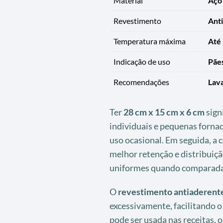
Material
Aço
Revestimento
Ant
Temperatura máxima
Até
Indicação de uso
Pães
Recomendações
Lav
Ter
28 cm x 15 cm x 6 cm
sign
individuais e pequenas forna
uso ocasional. Em seguida, a
melhor retenção e distribuiçã
uniformes quando comparada 
O
revestimento antiaderen
excessivamente, facilitando 
pode ser usada nas receitas, 