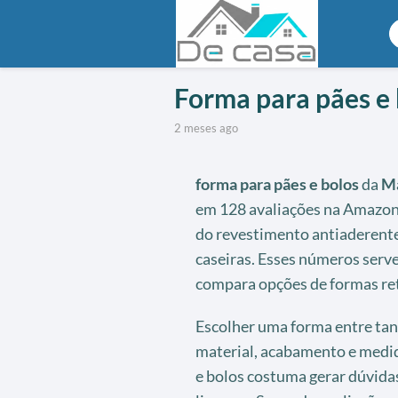
Forma para pães e 
2 meses ago
forma para pães e bolos
da
Ma
em 128 avaliações na Amazon 
do revestimento antiaderente
caseiras. Esses números serv
compara opções de formas re
Escolher uma forma entre tant
material, acabamento e medida
e bolos costuma gerar dúvidas 