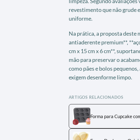
limpeza. Segundo avaliações 
revestimento que não grude e
uniforme.
Na prática, a proposta deste
antiaderente premium**, **aço
cm x 15 cm x 6 cm**, suporta
mão para preservar o acabame
como pães e bolos pequenos, 
exigem desenforme limpo.
ARTIGOS RELACIONADOS
Forma para Cupcake com