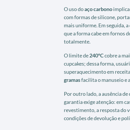
O uso do
aço carbono
implica
com formas de silicone, port
mais uniforme. Em seguida, 
que a forma cabe em fornos 
totalmente.
O limite de
240°C
cobre a mai
cupcakes; dessa forma, usuár
superaquecimento em receita
gramas
facilita o manuseio e
Por outro lado, a ausência de
garantia exige atenção: em c
revestimento, a resposta do v
condições de devolução e pol