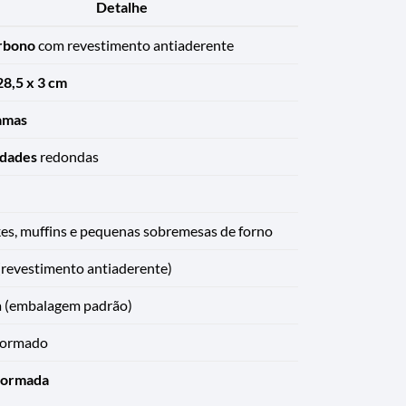
Detalhe
rbono
com revestimento antiaderente
28,5 x 3 cm
amas
idades
redondas
s, muffins e pequenas sobremesas de forno
revestimento antiaderente)
a (embalagem padrão)
formado
formada