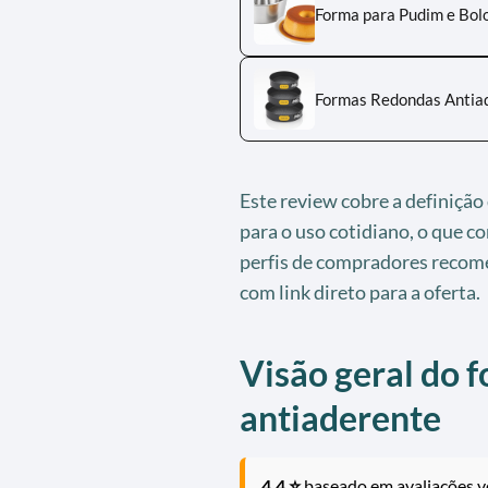
Forma para Pudim e Bolo
Formas Redondas Antiad
Este review cobre a definição
para o uso cotidiano, o que c
perfis de compradores recome
com link direto para a oferta.
Visão geral do 
antiaderente
4.4 ⭐
baseado em avaliações ve