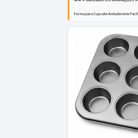
Forma para Cupcake Antiaderente Fáci