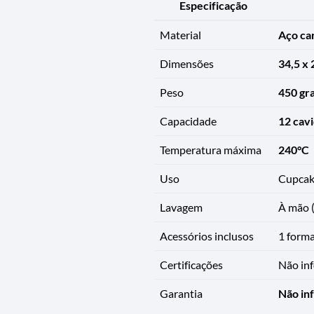
Especificação
Material
Aço ca
Dimensões
34,5 x 
Peso
450 gr
Capacidade
12 cav
Temperatura máxima
240°C
Uso
Cupcake
Lavagem
À mão (
Acessórios inclusos
1 form
Certificações
Não in
Garantia
Não in