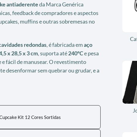
ke antiaderente
da Marca Genérica
nicas, feedback de compradores e aspectos
upcakes, muffins e outras sobremesas no
Ca
cavidades redondas
, é fabricada em
aço
4,5 x 28,5 x 3 cm
, suporta até
240°C
e pesa
ve e fácil de manusear. O revestimento
e desenformar sem quebrar ou grudar, e a
J
 Cupcake Kit 12 Cores Sortidas