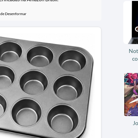
l de Desenformar
Not
co
J