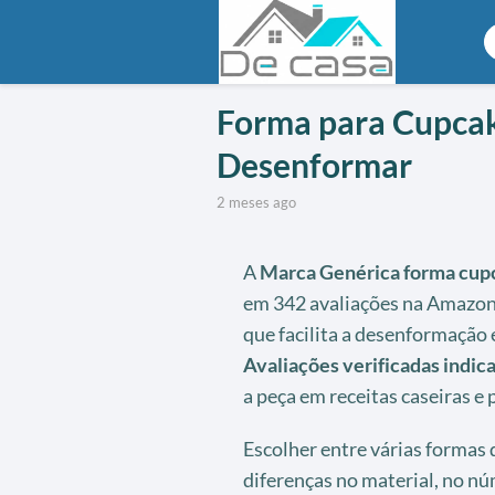
Forma para Cupcak
Desenformar
2 meses ago
A
Marca Genérica
forma cup
em 342 avaliações na Amazon 
que facilita a desenformação e
Avaliações verificadas indic
a peça em receitas caseiras e
Escolher entre várias formas 
diferenças no material, no núm