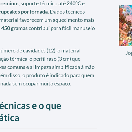
 premium
, suporte térmico até
240°C
e
cupcakes por fornada
. Dados técnicos
 material favorecem um aquecimento mais
e
450 gramas
contribui para fácil manuseio
número de cavidades (12), o material
Jo
ão térmica, o perfil raso (3 cm) que
es comuns e a limpeza simplificada à mão
lém disso, o produto é indicado para quem
rnada sem ocupar muito espaço.
écnicas e o que
ática