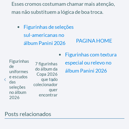
Esses cromos costumam chamar mais atenção,
mas não substituem a lógica de boa troca.
Figurinhas de seleções
sul-americanas no
PAGINA HOME
álbum Panini 2026
Figurinhas com textura
Figurinhas
especial ou relevo no
7 figurinhas
de
do álbum da
álbum Panini 2026
uniformes
Copa 2026
e escudos
que todo
das
colecionador
seleções
quer
no álbum
encontrar
2026
Posts relacionados