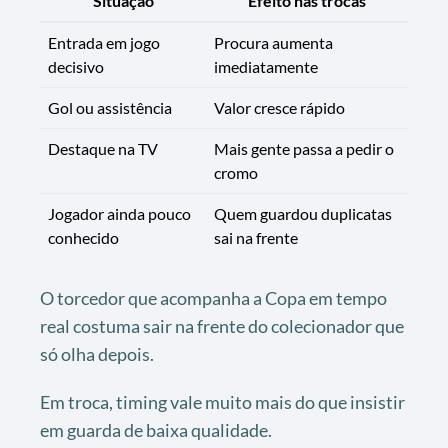
Situação
Efeito nas trocas
Entrada em jogo
Procura aumenta
decisivo
imediatamente
Gol ou assistência
Valor cresce rápido
Destaque na TV
Mais gente passa a pedir o
cromo
Jogador ainda pouco
Quem guardou duplicatas
conhecido
sai na frente
O torcedor que acompanha a Copa em tempo
real costuma sair na frente do colecionador que
só olha depois.
Em troca, timing vale muito mais do que insistir
em guarda de baixa qualidade.