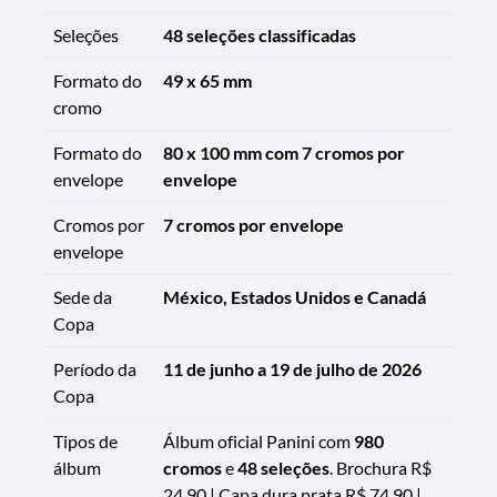
Seleções
48 seleções classificadas
Formato do
49 x 65 mm
cromo
Formato do
80 x 100 mm com 7 cromos por
envelope
envelope
Cromos por
7 cromos por envelope
envelope
Sede da
México, Estados Unidos e Canadá
Copa
Período da
11 de junho a 19 de julho de 2026
Copa
Tipos de
Álbum oficial Panini com
980
álbum
cromos
e
48 seleções
. Brochura R$
24,90 | Capa dura prata R$ 74,90 |