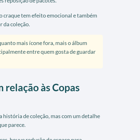
s reposição de pacotes.
do craque tem efeito emocional e também
r da coleção.
uanto mais ícone fora, mais o álbum
ncipalmente entre quem gosta de guardar
 relação às Copas
 história de coleção, mas com um detalhe
ue parece.
res, houve redução de espaço para