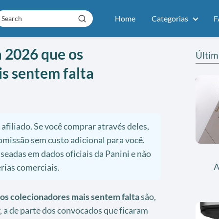
Home
Categorias
F
a 2026 que os
Últim
s sentem falta
 afiliado. Se você comprar através deles,
issão sem custo adicional para você.
eadas em dados oficiais da Panini e não
A
rias comerciais.
os colecionadores mais sentem falta
são,
 a de parte dos convocados que ficaram