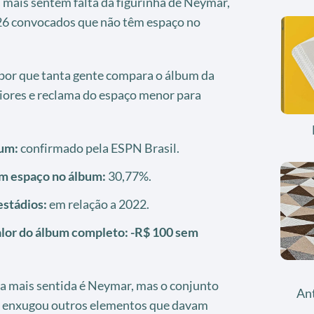
 mais sentem falta da figurinha de Neymar,
s 26 convocados que não têm espaço no
 por que tanta gente compara o álbum da
iores e reclama do espaço menor para
um:
confirmado pela ESPN Brasil.
m espaço no álbum:
30,77%.
stádios:
em relação a 2022.
lor do álbum completo:
-R$ 100 sem
ta mais sentida é Neymar, mas o conjunto
An
 enxugou outros elementos que davam