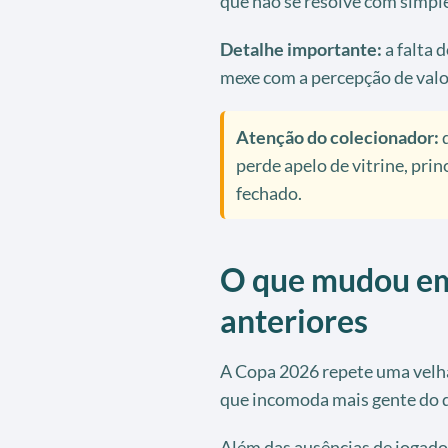
que não se resolve com simple
Detalhe importante:
a falta 
mexe com a percepção de valo
Atenção do colecionador:
q
perde apelo de vitrine, pri
fechado.
O que mudou em
anteriores
A Copa 2026 repete uma velha
que incomoda mais gente do q
Além das ausências de jogado