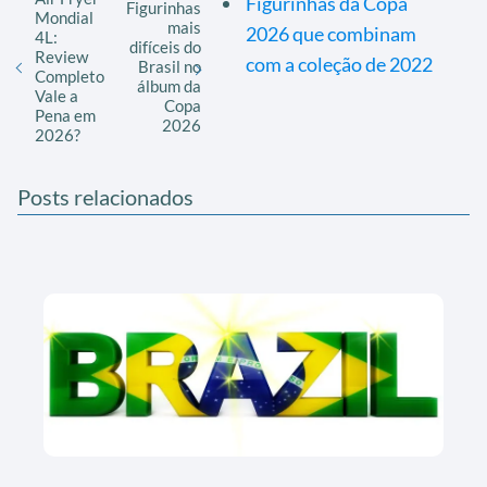
Figurinhas da Copa
Figurinhas
Mondial
mais
2026 que combinam
4L:
difíceis do
Review
com a coleção de 2022
Brasil no
Completo
álbum da
Vale a
Copa
Pena em
2026
2026?
Posts relacionados