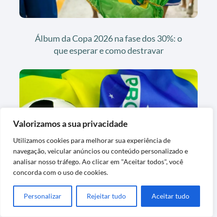
Álbum da Copa 2026 na fase dos 30%: o
que esperar e como destravar
Valorizamos a sua privacidade
Utilizamos cookies para melhorar sua experiência de
navegação, veicular anúncios ou conteúdo personalizado e
Pilha de repetidas da Copa 2026 parada:
analisar nosso tráfego. Ao clicar em "Aceitar todos", você
concorda com o uso de cookies.
como transformar em figurinhas novas
Personalizar
Rejeitar tudo
Aceitar tudo