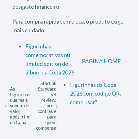
desgaste financeiro.
Para compra rápida sem troca, o produto exige
mais cuidado.
Figurinhas
comemorativas ou
PAGINA HOME
limited edition do
álbum da Copa 2026
Starlink
Figurinhas da Copa
As
Standard
2026 com código QR:
figurinhas
V4
que mais
review:
como usar?
sobem de
pros,
valor
contras e
após o fim
para
da Copa
quem
compensa