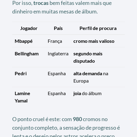
Por isso,
trocas
bem feitas valem mais que
dinheiro em muitas mesas de álbum.
Jogador
País
Perfil de procura
Mbappé
França
cromo mais valioso
Bellingham
Inglaterra
segundo mais
disputado
Pedri
Espanha
alta demanda
na
Europa
Lamine
Espanha
joia
do álbum
Yamal
O ponto cruel é este: com
980
cromos no
conjunto completo, a sensação de progresso é
lenta e o desejo pelos astros acelera o preço.