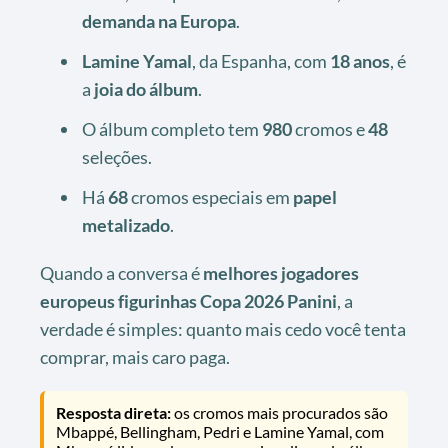
demanda na Europa
.
Lamine Yamal
, da Espanha, com
18 anos
, é
a
joia do álbum
.
O álbum completo tem
980
cromos e
48
seleções.
Há
68
cromos especiais em
papel
metalizado
.
Quando a conversa é
melhores jogadores
europeus figurinhas Copa 2026 Panini
, a
verdade é simples: quanto mais cedo você tenta
comprar, mais caro paga.
Resposta direta:
os cromos mais procurados são
Mbappé, Bellingham, Pedri e Lamine Yamal, com