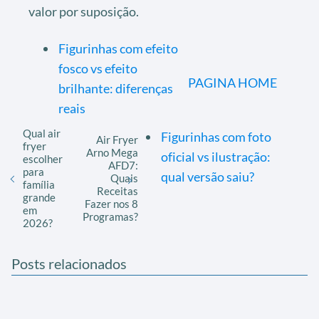
valor por suposição.
Figurinhas com efeito
fosco vs efeito
PAGINA HOME
brilhante: diferenças
reais
Qual air
Figurinhas com foto
Air Fryer
fryer
Arno Mega
oficial vs ilustração:
escolher
AFD7:
para
qual versão saiu?
Quais
família
Receitas
grande
Fazer nos 8
em
Programas?
2026?
Posts relacionados