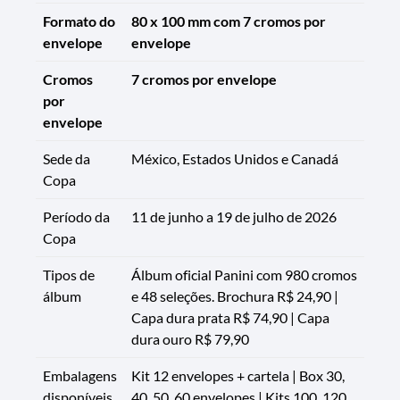
Formato do
80 x 100 mm com 7 cromos por
envelope
envelope
Cromos
7 cromos por envelope
por
envelope
Sede da
México, Estados Unidos e Canadá
Copa
Período da
11 de junho a 19 de julho de 2026
Copa
Tipos de
Álbum oficial Panini com 980 cromos
álbum
e 48 seleções. Brochura R$ 24,90 |
Capa dura prata R$ 74,90 | Capa
dura ouro R$ 79,90
Embalagens
Kit 12 envelopes + cartela | Box 30,
disponíveis
40, 50, 60 envelopes | Kits 100, 120,