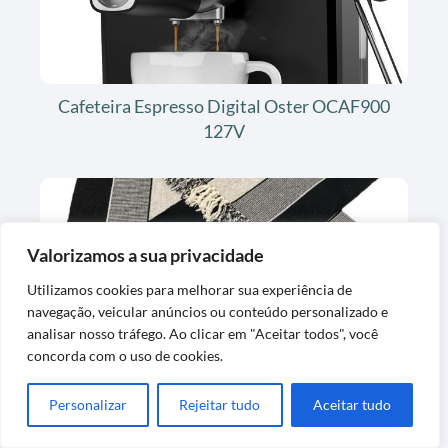
Cafeteira Espresso Digital Oster OCAF900
127V
Valorizamos a sua privacidade
Utilizamos cookies para melhorar sua experiência de
navegação, veicular anúncios ou conteúdo personalizado e
analisar nosso tráfego. Ao clicar em "Aceitar todos", você
Jogo de Passadeira de Tear em Algodão Preto
concorda com o uso de cookies.
Listrado
Personalizar
Rejeitar tudo
Aceitar tudo