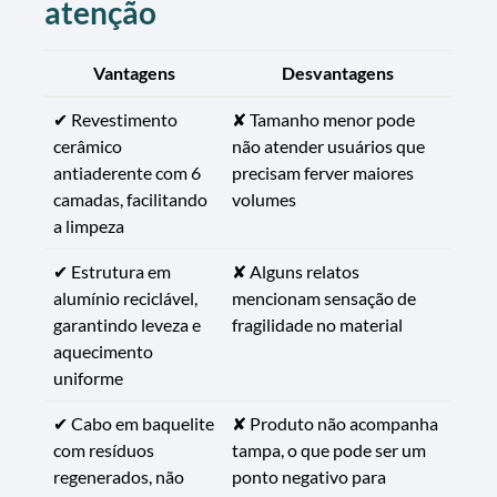
atenção
Vantagens
Desvantagens
✔ Revestimento
✘ Tamanho menor pode
cerâmico
não atender usuários que
antiaderente com 6
precisam ferver maiores
camadas, facilitando
volumes
a limpeza
✔ Estrutura em
✘ Alguns relatos
alumínio reciclável,
mencionam sensação de
garantindo leveza e
fragilidade no material
aquecimento
uniforme
✔ Cabo em baquelite
✘ Produto não acompanha
com resíduos
tampa, o que pode ser um
regenerados, não
ponto negativo para