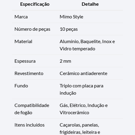
Especificação
Detalhe
Marca
Mimo Style
Número de peças
10 peças
Material
Alumínio, Baquelite, Inox e
Vidro temperado
Espessura
2 mm
Revestimento
Cerâmico antiaderente
Fundo
Triplo com placa para
indução
Compatibilidade
Gás, Elétrico, Indução e
de fogão
Vitrocerâmico
Itens incluídos
Caçarolas, panelas,
frigideiras, leiteira e