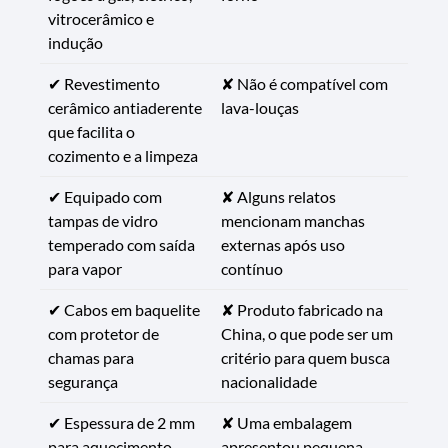
vitrocerâmico e
indução
✔ Revestimento
✘ Não é compatível com
cerâmico antiaderente
lava-louças
que facilita o
cozimento e a limpeza
✔ Equipado com
✘ Alguns relatos
tampas de vidro
mencionam manchas
temperado com saída
externas após uso
para vapor
contínuo
✔ Cabos em baquelite
✘ Produto fabricado na
com protetor de
China, o que pode ser um
chamas para
critério para quem busca
segurança
nacionalidade
✔ Espessura de 2 mm
✘ Uma embalagem
para aquecimento
apresentou pequena