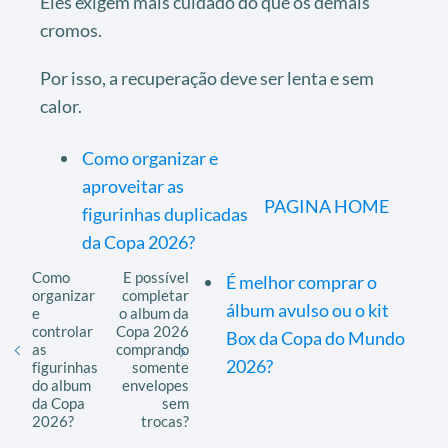
Eles exigem mais cuidado do que os demais
cromos.
Por isso, a recuperação deve ser lenta e sem
calor.
Como organizar e
aproveitar as
PAGINA HOME
figurinhas duplicadas
da Copa 2026?
Como
E possível
É melhor comprar o
organizar
completar
álbum avulso ou o kit
e
o album da
controlar
Copa 2026
Box da Copa do Mundo
as
comprando
2026?
figurinhas
somente
do album
envelopes
da Copa
sem
2026?
trocas?