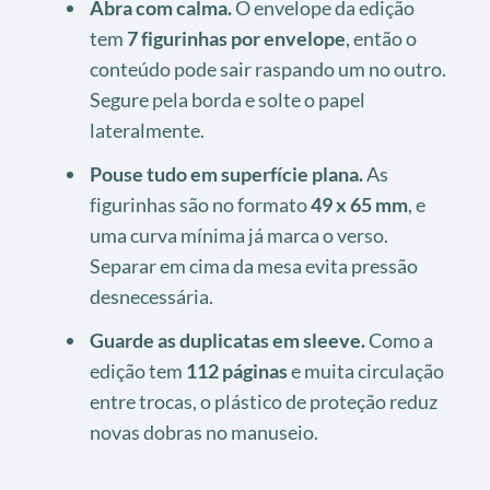
Abra com calma.
O envelope da edição
tem
7 figurinhas por envelope
, então o
conteúdo pode sair raspando um no outro.
Segure pela borda e solte o papel
lateralmente.
Pouse tudo em superfície plana.
As
figurinhas são no formato
49 x 65 mm
, e
uma curva mínima já marca o verso.
Separar em cima da mesa evita pressão
desnecessária.
Guarde as duplicatas em sleeve.
Como a
edição tem
112 páginas
e muita circulação
entre trocas, o plástico de proteção reduz
novas dobras no manuseio.