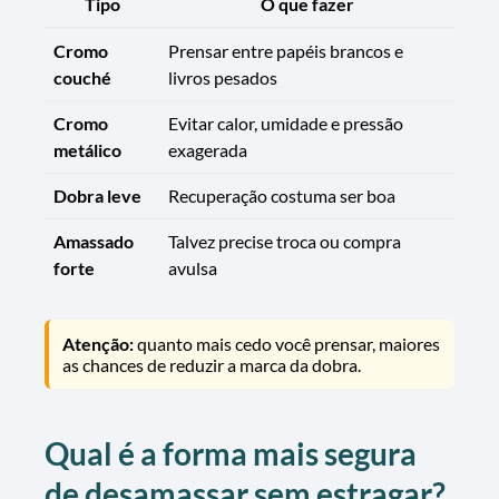
Tipo
O que fazer
Cromo
Prensar entre papéis brancos e
couché
livros pesados
Cromo
Evitar calor, umidade e pressão
metálico
exagerada
Dobra leve
Recuperação costuma ser boa
Amassado
Talvez precise troca ou compra
forte
avulsa
Atenção:
quanto mais cedo você prensar, maiores
as chances de reduzir a marca da dobra.
Qual é a forma mais segura
de desamassar sem estragar?