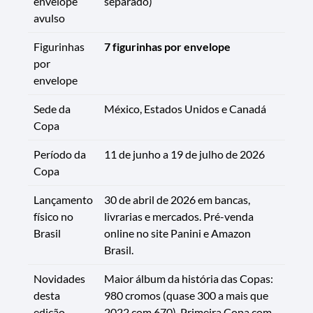
envelope
separado)
avulso
Figurinhas
7 figurinhas por envelope
por
envelope
Sede da
México, Estados Unidos e Canadá
Copa
Período da
11 de junho a 19 de julho de 2026
Copa
Lançamento
30 de abril de 2026 em bancas,
físico no
livrarias e mercados. Pré-venda
Brasil
online no site Panini e Amazon
Brasil.
Novidades
Maior álbum da história das Copas:
desta
980 cromos (quase 300 a mais que
edição
2022 com 670). Primeira Copa com