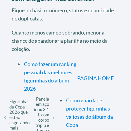
Fique no básico: número, status e quantidade
de duplicatas.
Quanto menos campo sobrando, menor a
chance de abandonar a planilha no meio da
coleção.
Como fazer um ranking
pessoal das melhores
PAGINA HOME
figurinhas do álbum
2026
Panela
Como guardar e
Figurinhas
em aço
da Copa
proteger figurinhas
inox 3,1
2026 que
L com
valiosas do álbum da
estão
corpo
esgotando
Copa
triplo e
mais
tampa