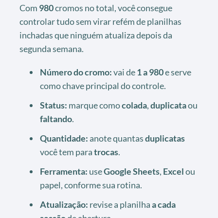
Com
980
cromos no total, você consegue
controlar tudo sem virar refém de planilhas
inchadas que ninguém atualiza depois da
segunda semana.
Número do cromo:
vai de
1 a 980
e serve
como chave principal do controle.
Status:
marque como
colada
,
duplicata
ou
faltando
.
Quantidade:
anote quantas
duplicatas
você tem para
trocas
.
Ferramenta:
use
Google Sheets
,
Excel
ou
papel, conforme sua rotina.
Atualização:
revise a planilha
a cada