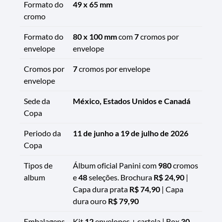
Formato do
49 x 65 mm
cromo
Formato do
80 x 100 mm
com
7
cromos por
envelope
envelope
Cromos por
7
cromos por envelope
envelope
Sede da
México, Estados Unidos e Canadá
Copa
Periodo da
11 de junho a 19 de julho de 2026
Copa
Tipos de
Álbum oficial Panini com
980
cromos
album
e
48
seleções. Brochura
R$ 24,90
|
Capa dura prata
R$ 74,90
| Capa
dura ouro
R$ 79,90
Embalagens
Kit
12
envelopes + cartela | Box
30
,