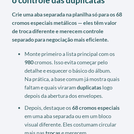
o controle das duplicatas
Crie uma aba separada na planilha só para os 68
cromos especiais metálicos — eles têm valor
de troca diferente e merecem controle
separado para negociação mais eficiente.
Monte primeiro a lista principal com os
980
cromos. Isso evita começar pelo
detalhe e esquecer o básico do álbum.
Na prática, a base comum já mostra quais
faltam e quais viraram
duplicatas
logo
depois da abertura dos envelopes.
Depois, destaque os
68
cromos especiais
em uma aba separada ou em um bloco
visual diferente. Eles costumam circular
mais nas
trocas
e merecem