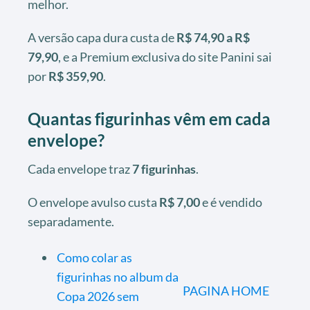
melhor.
A versão capa dura custa de
R$ 74,90 a R$
79,90
, e a Premium exclusiva do site Panini sai
por
R$ 359,90
.
Quantas figurinhas vêm em cada
envelope?
Cada envelope traz
7 figurinhas
.
O envelope avulso custa
R$ 7,00
e é vendido
separadamente.
Como colar as
figurinhas no album da
PAGINA HOME
Copa 2026 sem