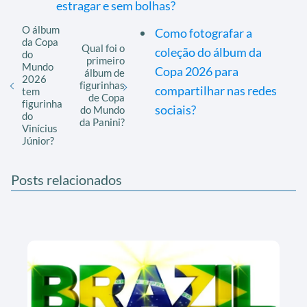
estragar e sem bolhas?
O álbum
Como fotografar a
da Copa
Qual foi o
coleção do álbum da
do
primeiro
Mundo
Copa 2026 para
álbum de
2026
figurinhas
compartilhar nas redes
tem
de Copa
figurinha
sociais?
do Mundo
do
da Panini?
Vinícius
Júnior?
Posts relacionados