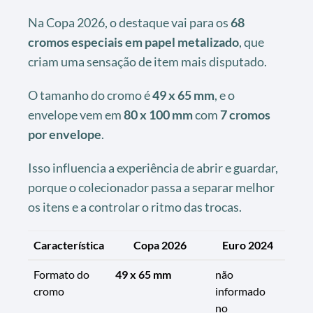
Na Copa 2026, o destaque vai para os
68
cromos especiais em papel metalizado
, que
criam uma sensação de item mais disputado.
O tamanho do cromo é
49 x 65 mm
, e o
envelope vem em
80 x 100 mm
com
7 cromos
por envelope
.
Isso influencia a experiência de abrir e guardar,
porque o colecionador passa a separar melhor
os itens e a controlar o ritmo das trocas.
Característica
Copa 2026
Euro 2024
Formato do
49 x 65 mm
não
cromo
informado
no