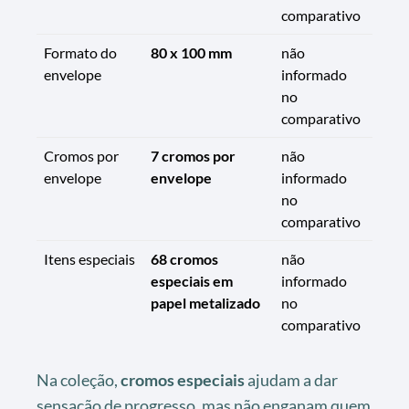
comparativo
Formato do
80 x 100 mm
não
envelope
informado
no
comparativo
Cromos por
7 cromos por
não
envelope
envelope
informado
no
comparativo
Itens especiais
68 cromos
não
especiais em
informado
papel metalizado
no
comparativo
Na coleção,
cromos especiais
ajudam a dar
sensação de progresso, mas não enganam quem