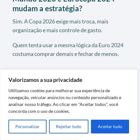
mudam a estratégia?
Sim. A Copa 2026 exige mais troca, mais
organização e mais controle de gasto.
Quem tenta usar a mesma lógica da Euro 2024
costuma comprar demais e fechar de menos.
Como as figurinhas da Copa 2026
Valorizamos a sua privacidade
comparam com as da Euro 2024
para quem coleciona com
Utilizamos cookies para melhorar sua experiência de
navegação, veicular anúncios ou conteúdo personalizado e
crianças?
analisar nosso tráfego. Ao clicar em "Aceitar todos", você
concorda com o uso de cookies.
A Copa 2026 dura mais e pode ser divertida por
mais tempo.
Personalizar
Rejeitar tudo
Aceitar tudo
Mas exige supervisão maior, porque o custo