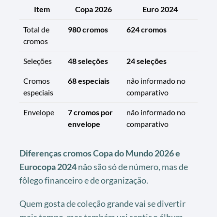
Item
Copa 2026
Euro 2024
Total de
980 cromos
624 cromos
cromos
Seleções
48 seleções
24 seleções
Cromos
68 especiais
não informado no
especiais
comparativo
Envelope
7 cromos por
não informado no
envelope
comparativo
Diferenças cromos Copa do Mundo 2026 e
Eurocopa 2024
não são só de número, mas de
fôlego financeiro e de organização.
Quem gosta de coleção grande vai se divertir