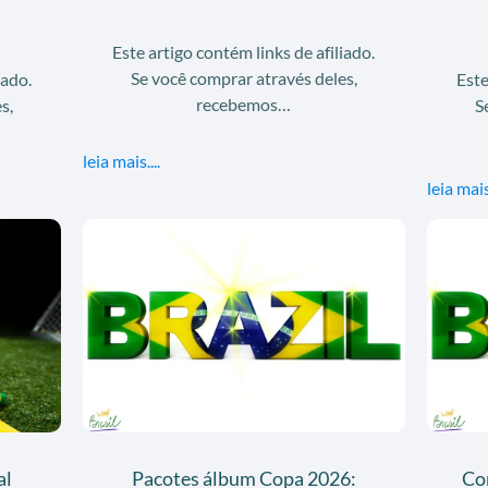
Este artigo contém links de afiliado.
Se você comprar através deles,
iado.
Este
recebemos…
s,
S
leia mais....
leia mais.
al
Pacotes álbum Copa 2026:
Co