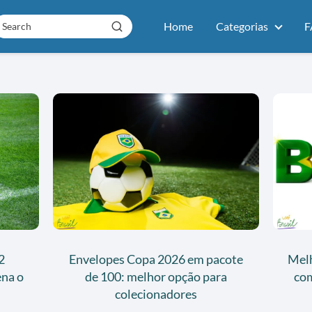
Home
Categorias
F
2
Envelopes Copa 2026 em pacote
Melh
ena o
de 100: melhor opção para
com
colecionadores