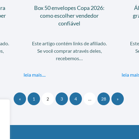
ra
Box 50 envelopes Copa 2026:
Á
ber
como escolher vendedor
gr
confiável
iado.
Este artigo contém links de afiliado.
Este
s,
Se você comprar através deles,
S
recebemos…
leia mais....
leia mais.
«
1
2
3
4
…
28
»