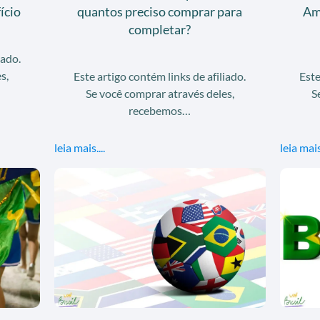
ício
quantos preciso comprar para
Am
completar?
iado.
s,
Este artigo contém links de afiliado.
Este
Se você comprar através deles,
S
recebemos…
leia mais....
leia mais.