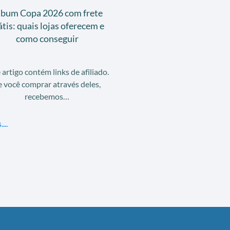
lbum Copa 2026 com frete
átis: quais lojas oferecem e
como conseguir
 artigo contém links de afiliado.
e você comprar através deles,
recebemos…
...