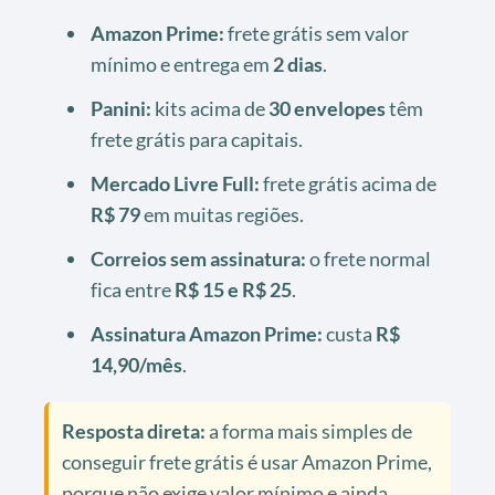
Amazon Prime:
frete grátis sem valor
mínimo e entrega em
2 dias
.
Panini:
kits acima de
30 envelopes
têm
frete grátis para capitais.
Mercado Livre Full:
frete grátis acima de
R$ 79
em muitas regiões.
Correios sem assinatura:
o frete normal
fica entre
R$ 15 e R$ 25
.
Assinatura Amazon Prime:
custa
R$
14,90/mês
.
Resposta direta:
a forma mais simples de
conseguir frete grátis é usar Amazon Prime,
porque não exige valor mínimo e ainda