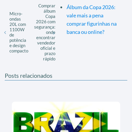
Comprar
Álbum da Copa 2026:
álbum
Micro-
vale mais a pena
Copa
ondas
2026 com
comprar figurinhas na
20L com
segurança:
1100W
banca ou online?
onde
de
encontrar
potência
vendedor
e design
oficial e
compacto
prazo
rápido
Posts relacionados