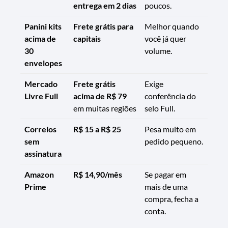
entrega em 2 dias
poucos.
Panini kits
Frete grátis para
Melhor quando
acima de
capitais
você já quer
30
volume.
envelopes
Mercado
Frete grátis
Exige
Livre Full
acima de R$ 79
conferência do
em muitas regiões
selo Full.
Correios
R$ 15 a R$ 25
Pesa muito em
sem
pedido pequeno.
assinatura
Amazon
R$ 14,90/mês
Se pagar em
Prime
mais de uma
compra, fecha a
conta.