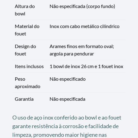
Altura do
Não especificada (corpo fundo)
bowl
Material do
Inox com cabo metálico cilíndrico
fouet
Design do
Arames finos em formato oval;
fouet
argola para pendurar
Itens inclusos
1 bowl de inox 26 cm e 1 fouet inox
Peso
Não especificado
aproximado
Garantia
Não especificada
O uso de aço inox conferido ao bowl e ao fouet
garante resistência à corrosão e facilidade de
limpeza, promovendo maior higiene nas