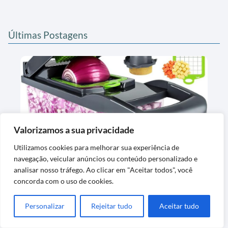
Últimas Postagens
Valorizamos a sua privacidade
Cortador e Fatiador para Alimentos em Aço
Utilizamos cookies para melhorar sua experiência de
Inox Premium
navegação, veicular anúncios ou conteúdo personalizado e
analisar nosso tráfego. Ao clicar em "Aceitar todos", você
concorda com o uso de cookies.
Personalizar
Rejeitar tudo
Aceitar tudo