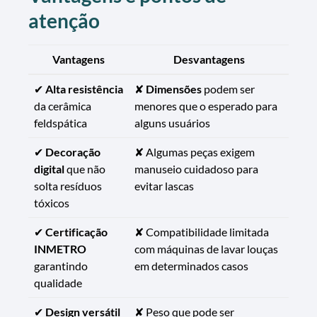
atenção
Vantagens
Desvantagens
✔
Alta resistência
✘
Dimensões
podem ser
da cerâmica
menores que o esperado para
feldspática
alguns usuários
✔
Decoração
✘ Algumas peças exigem
digital
que não
manuseio cuidadoso para
solta resíduos
evitar lascas
tóxicos
✔
Certificação
✘ Compatibilidade limitada
INMETRO
com máquinas de lavar louças
garantindo
em determinados casos
qualidade
✔
Design versátil
✘ Peso que pode ser