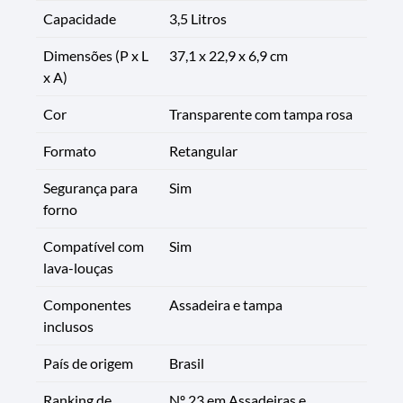
Capacidade
3,5 Litros
Dimensões (P x L
37,1 x 22,9 x 6,9 cm
x A)
Cor
Transparente com tampa rosa
Formato
Retangular
Segurança para
Sim
forno
Compatível com
Sim
lava-louças
Componentes
Assadeira e tampa
inclusos
País de origem
Brasil
Ranking de
Nº 23 em Assadeiras e