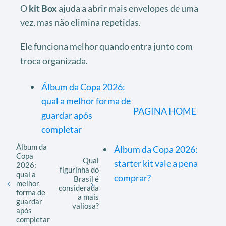
O
kit Box
ajuda a abrir mais envelopes de uma
vez, mas não elimina repetidas.
Ele funciona melhor quando entra junto com
troca organizada.
Álbum da Copa 2026:
qual a melhor forma de
PAGINA HOME
guardar após
completar
Álbum da
Álbum da Copa 2026:
Copa
Qual
starter kit vale a pena
2026:
figurinha do
qual a
comprar?
Brasil é
melhor
considerada
forma de
a mais
guardar
valiosa?
após
completar