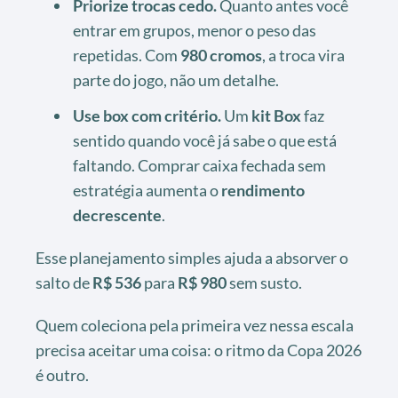
Priorize trocas cedo.
Quanto antes você
entrar em grupos, menor o peso das
repetidas. Com
980 cromos
, a troca vira
parte do jogo, não um detalhe.
Use box com critério.
Um
kit Box
faz
sentido quando você já sabe o que está
faltando. Comprar caixa fechada sem
estratégia aumenta o
rendimento
decrescente
.
Esse planejamento simples ajuda a absorver o
salto de
R$ 536
para
R$ 980
sem susto.
Quem coleciona pela primeira vez nessa escala
precisa aceitar uma coisa: o ritmo da Copa 2026
é outro.