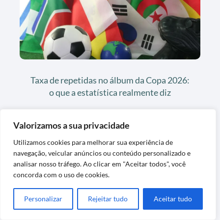
Taxa de repetidas no álbum da Copa 2026:
o que a estatística realmente diz
Valorizamos a sua privacidade
Utilizamos cookies para melhorar sua experiência de
Últimas Postagens
navegação, veicular anúncios ou conteúdo personalizado e
analisar nosso tráfego. Ao clicar em "Aceitar todos", você
concorda com o uso de cookies.
Personalizar
Rejeitar tudo
Aceitar tudo