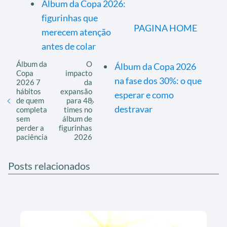
Álbum da Copa 2026:
figurinhas que
PAGINA HOME
merecem atenção
antes de colar
Álbum da
O
Álbum da Copa 2026
Copa
impacto
na fase dos 30%: o que
2026 7
da
hábitos
expansão
esperar e como
de quem
para 48
destravar
completa
times no
sem
álbum de
perder a
figurinhas
paciência
2026
Posts relacionados