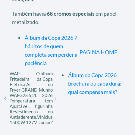
Também havia
68 cromos especiais
em papel
metalizado.
Álbum da Copa 2026 7
hábitos de quem
PAGINA HOME
completa sem perder a
paciência
WAP
O álbum
Álbum da Copa 2026
Fritadeira
da Copa
brochura ou capa dura:
Elétrica Air
do
Fryer GRAND
Mundo
qual compensa mais?
WAFG2S 5,2L
2026
Temperatura
tem
Ajustável,
figurinha
Revestimento
do
Antiaderente,
Vinícius
1500W 127V
Júnior?