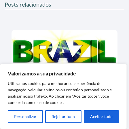
Posts relacionados
Valorizamos a sua privacidade
Utilizamos cookies para melhorar sua experiência de
Ordem de preenchimento do álbum Copa
navegação, veicular anúncios ou conteúdo personalizado e
2026 que reduz o número de trocas
analisar nosso tráfego. Ao clicar em "Aceitar todos", você
concorda com o uso de cookies.
Personalizar
Rejeitar tudo
Aceitar tudo