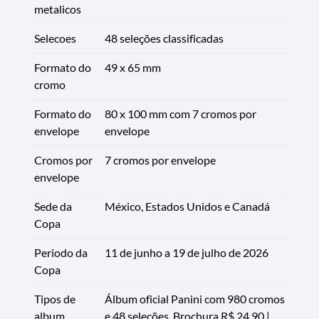
metalicos
Selecoes
48 seleções classificadas
Formato do
49 x 65 mm
cromo
Formato do
80 x 100 mm com 7 cromos por
envelope
envelope
Cromos por
7 cromos por envelope
envelope
Sede da
México, Estados Unidos e Canadá
Copa
Periodo da
11 de junho a 19 de julho de 2026
Copa
Tipos de
Álbum oficial Panini com 980 cromos
album
e 48 seleções. Brochura R$ 24,90 |