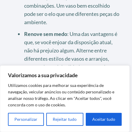
combinações. Um vaso bem escolhido
pode ser o elo que une diferentes peças do
ambiente.
Renove sem medo
: Uma das vantagens é
que, se você enjoar da disposição atual,
não há prejuízo algum. Alterne entre
diferentes estilos de vasos e arranjos,
mantendo a originalidade sempre viva.
Valorizamos a sua privacidade
Cuide da limpeza com regularidade
:
Utilizamos cookies para melhorar sua experiência de
Mesmo sendo artificial, um cuidado
navegação, veicular anúncios ou conteúdo personalizado e
básico e regular com um pano úmido evita
analisar nosso tráfego. Ao clicar em "Aceitar todos", você
o acúmulo de poeira e mantém a aparência
concorda com o uso de cookies.
impecável.
Personalizar
Rejeitar tudo
Aceitar tudo
Essas dicas fizeram uma enorme diferença para