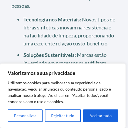
pessoas.
Tecnologia nos Materiais:
Novos tipos de
fibras sintéticas inovam na resistência e
na facilidade de limpeza, proporcionando
uma excelente relação custo-benefício.
Soluções Sustentáveis:
Marcas estão
investindo em processos que utilizam
materiais reciclados e produtos
Valorizamos a sua privacidade
biodegradáveis, o que me agrada muito e
Utilizamos cookies para melhorar sua experiência de
faz com que a escolha do tapete também
navegação, veicular anúncios ou conteúdo personalizado e
seja ecologicamente correta.
analisar nosso tráfego. Ao clicar em "Aceitar todos", você
concorda com o uso de cookies.
Personalização:
Algumas empresas
oferecem a possibilidade de personalizar
Personalizar
Rejeitar tudo
Aceitar tudo
o tapete, garantindo que ele seja único e