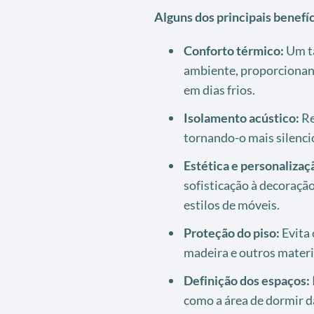
Alguns dos principais benefí
Conforto térmico:
Um ta
ambiente, proporciona
em dias frios.
Isolamento acústico:
Re
tornando-o mais silenci
Estética e personalizaç
sofisticação à decoraçã
estilos de móveis.
Proteção do piso:
Evita 
madeira e outros materia
Definição dos espaços:
como a área de dormir da