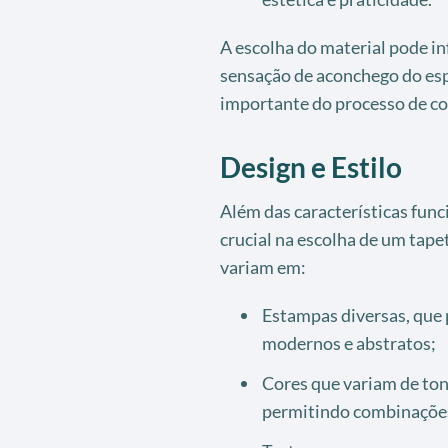
A escolha do material pode in
sensação de aconchego do esp
importante do processo de c
Design e Estilo
Além das características fun
crucial na escolha de um tape
variam em:
Estampas diversas, que 
modernos e abstratos;
Cores que variam de ton
permitindo combinações 