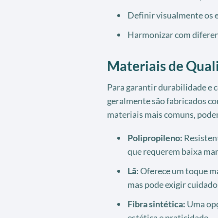
Definir visualmente os 
Harmonizar com diferen
Materiais de Qual
Para garantir durabilidade e 
geralmente são fabricados com
materiais mais comuns, pode
Polipropileno:
Resistent
que requerem baixa ma
Lã:
Oferece um toque mac
mas pode exigir cuidados
Fibra sintética:
Uma opç
estética e praticidade.