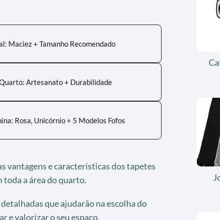
sal: Maciez + Tamanho Recomendado
Ca
Quarto: Artesanato + Durabilidade
na: Rosa, Unicórnio + 5 Modelos Fofos
s vantagens e características dos tapetes
J
toda a área do quarto.
detalhadas que ajudarão na escolha do
r e valorizar o seu espaço.