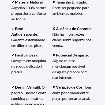
✔
Material Natural:
✘
Tamanho Limitado:
Algodão 100% natural
Pode ser pequeno para
proporciona conforto
ambientes maiores.
ao toque.
✔
Base
✘
Ausência de Garantia:
Antiderrapante:
Não há informações
Garante estabilidade
claras sobre suporte pós-
em diferentes pisos.
venda.
✔
Fácil Limpeza:
✘
Potencial Desgaste:
Lavagem em máquina
Alguns relatos
no modo delicado é
mencionam possível
prática.
desgaste precoce com
uso intenso.
✔
Design Versátil:
O
✘
Variação de Cor:
Tom
padrão Chevron cinza
cinza pode variar entre
combina com vários
peças por ser artesanal.
estilos de decoração.