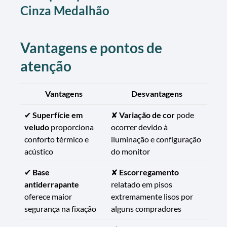
Cinza Medalhão
Vantagens e pontos de
atenção
Vantagens
Desvantagens
✔
Superfície em
✘
Variação de cor
pode
veludo
proporciona
ocorrer devido à
conforto térmico e
iluminação e configuração
acústico
do monitor
✔
Base
✘
Escorregamento
antiderrapante
relatado em pisos
oferece maior
extremamente lisos por
segurança na fixação
alguns compradores