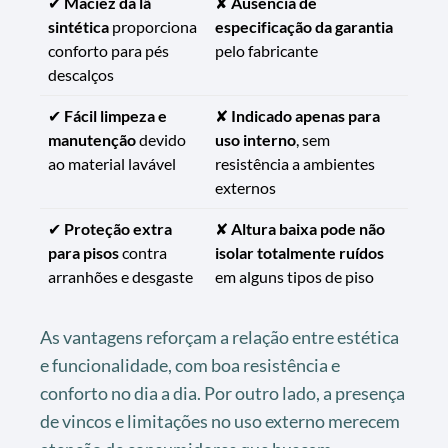
✔
Maciez da lã
✘
Ausência de
sintética
proporciona
especificação da garantia
conforto para pés
pelo fabricante
descalços
✔
Fácil limpeza e
✘
Indicado apenas para
manutenção
devido
uso interno
, sem
ao material lavável
resistência a ambientes
externos
✔
Proteção extra
✘
Altura baixa pode não
para pisos
contra
isolar totalmente ruídos
arranhões e desgaste
em alguns tipos de piso
As vantagens reforçam a relação entre estética
e funcionalidade, com boa resistência e
conforto no dia a dia. Por outro lado, a presença
de vincos e limitações no uso externo merecem