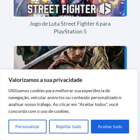
Jogo de Luta Street Fighter 6 para
PlayStation 5
Valorizamos a sua privacidade
Utilizamos cookies para melhorar sua experiência de
navegação, veicular anúncios ou conteúdo personalizado e
Jogo de Videogame Onimusha Way of the
analisar nosso tráfego. Ao clicar em "Aceitar todos", você
Sword Steelbook
concorda com o uso de cookies.
Personalizar
Rejeitar tudo
Aceitar tudo