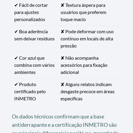
✔ Fácil de cortar
✘ Textura áspera para
para ajustes
usuários que preferem
personalizados
toque macio
✔ Boa aderência
✘ Pode deformar com uso
sem deixar resíduos
contínuo em locais de alta
pressão
✔ Cor azul que
✘ Não acompanha
combina com vários
acessórios para fixação
ambientes
adicional
✔ Produto
✘ Alguns relatos indicam
certificado pelo
desgaste precoce em áreas
INMETRO
específicas
Os dados técnicos confirmam que a base
antiderrapante e a certificação INMETRO são