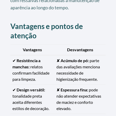
com ressalvas relacionadas a manutenção de
aparência ao longo do tempo.
Vantagens e pontos de
atenção
Vantagens
Desvantagens
✔
Resistência a
✘
Acúmulo de pó:
parte
manchas:
relatos
das avaliações menciona
confirmam facilidade
necessidade de
para limpeza.
higienização frequente.
✔
Design versátil:
✘
Espessura fina:
pode
tonalidade preta
não atender expectativas
aceita diferentes
de maciez e conforto
estilos de decoração.
elevado.