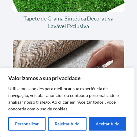
Tapete de Grama Sintética Decorativa
Lavável Exclusiva
Valorizamos a sua privacidade
Utilizamos cookies para melhorar sua experiência de
Tapete de Feltro para Forro de Carpete
navegação, veicular anúncios ou conteúdo personalizado e
Confortável e Protetor
analisar nosso tráfego. Ao clicar em "Aceitar todos", você
concorda com o uso de cookies.
Personalizar
Rejeitar tudo
Aceitar tudo