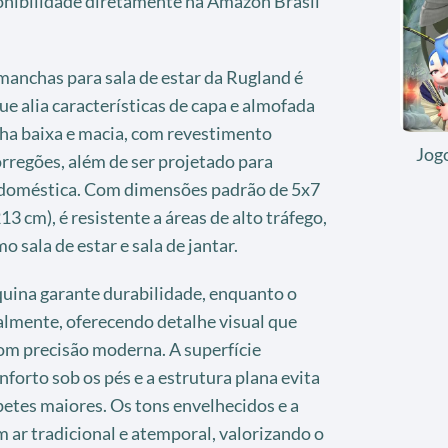
ponibilidade diretamente na Amazon Brasil
 manchas para sala de estar da Rugland é
ue alia características de capa e almofada
lha baixa e macia, com revestimento
Jog
rregões, além de ser projetado para
doméstica. Com dimensões padrão de 5x7
cm), é resistente a áreas de alto tráfego,
sala de estar e sala de jantar.
uina garante durabilidade, enquanto o
almente, oferecendo detalhe visual que
om precisão moderna. A superfície
forto sob os pés e a estrutura plana evita
etes maiores. Os tons envelhecidos e a
 ar tradicional e atemporal, valorizando o