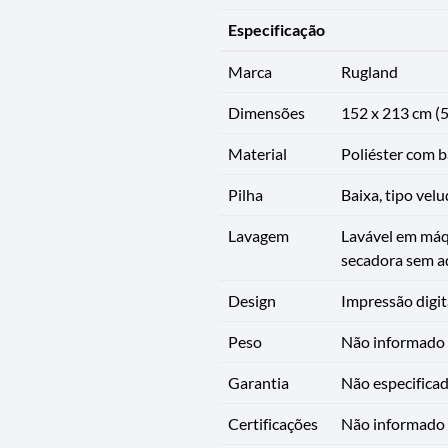
Especificação
Marca
Rugland
Dimensões
152 x 213 cm (5
Material
Poliéster com b
Pilha
Baixa, tipo vel
Lavagem
Lavável em máq
secadora sem 
Design
Impressão digit
Peso
Não informado 
Garantia
Não especificad
Certificações
Não informado