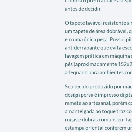
Confira o preço atual e a dis
antes de decidir.
O tapete lavável resistente a
um tapete de área dobrável, q
em uma única peça. Possui pi
antiderrapante que evita esco
lavagem prática em máquina 
pés (aproximadamente 152x213 
adequado para ambientes como 
Seu tecido produzido por máq
design persa é impresso digit
remete ao artesanal, porém c
amanteigada ao toque traz con
rugas e dobras comuns em tap
estampa oriental conferem um