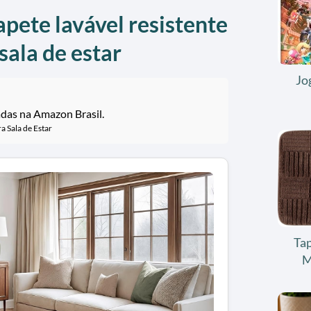
apete lavável resistente
sala de estar
Jo
adas na Amazon Brasil.
a Sala de Estar
Tap
M