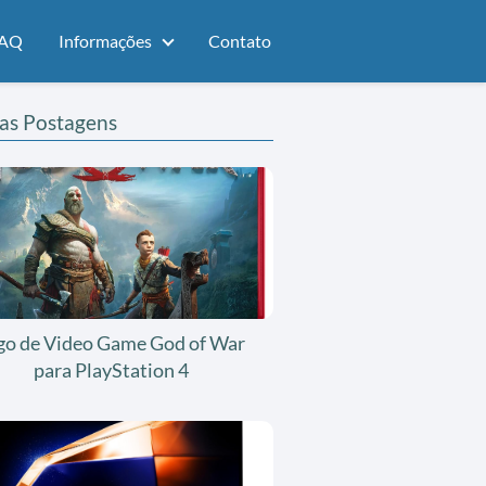
AQ
Informações
Contato
as Postagens
go de Video Game God of War
para PlayStation 4