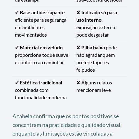
✔
Base antiderrapante
✘
Indicado só para
eficiente para segurança
uso interno
,
em ambientes
exposição externa
movimentados
pode desgastar
✔
Material em veludo
✘
Pilha baixa
pode
proporciona toque suave
não agradar quem
e conforto ao caminhar
prefere tapetes
felpudos
✔
Estética tradicional
✘ Alguns relatos
combinada com
mencionam leve
funcionalidade moderna
A tabela confirma que os pontos positivos se
concentram na praticidade e qualidade visual,
enquanto as limitações estão vinculadas a