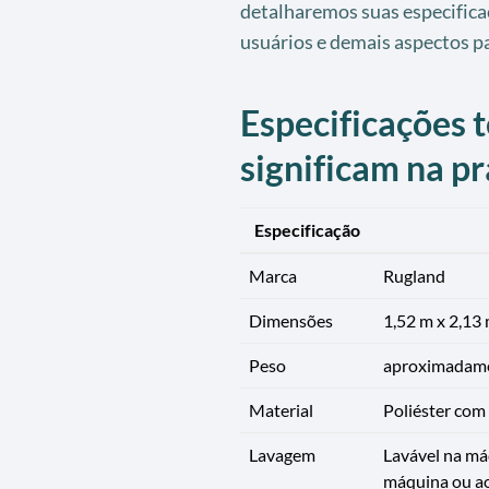
detalharemos suas especifica
usuários e demais aspectos pa
Especificações t
significam na pr
Especificação
Marca
Rugland
Dimensões
1,52 m x 2,13 
Peso
aproximadame
Material
Poliéster com
Lavagem
Lavável na má
máquina ou ao 