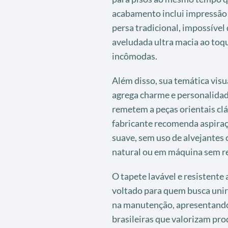
acabamento inclui impressão 
persa tradicional, impossível
aveludada ultra macia ao toq
incômodas.
Além disso, sua temática visu
agrega charme e personalidad
remetem a peças orientais clás
fabricante recomenda aspiraç
suave, sem uso de alvejantes
natural ou em máquina sem re
O tapete lavável e resistente
voltado para quem busca unir c
na manutenção, apresentando 
brasileiras que valorizam prod