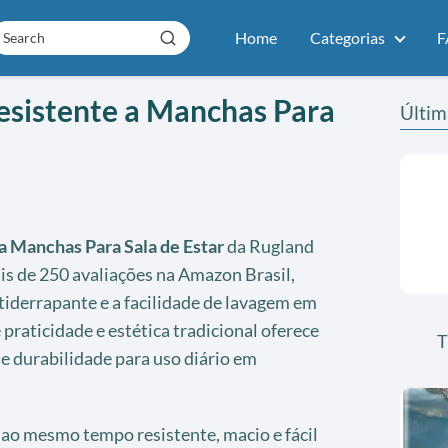
Home
Categorias
F
esistente a Manchas Para
Últim
a Manchas Para Sala de Estar
da Rugland
is de 250 avaliações na Amazon Brasil,
tiderrapante e a facilidade de lavagem em
raticidade e estética tradicional oferece
T
e durabilidade para uso diário em
 ao mesmo tempo resistente, macio e fácil