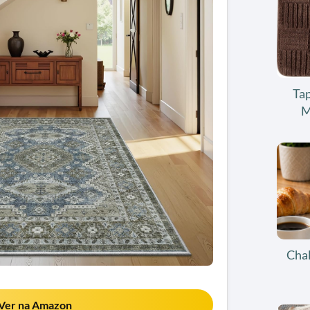
Tap
M
Chal
Ver na Amazon