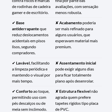
contra riscos e marcas
fina por parte das
de rodinhas de cadeira
avaliações, com sensação
gamer e de escritório.
menos robusta.
✔
Base
✘
Acabamento
poderia
antiderrapante
que
ser mais refinado para
reduz deslocamentos
alguns usuários, que
acidentais em pisos
esperavam material mais
lisos, segundo
premium.
compradores.
✔
Lavável
, facilitando
✘
Assentamento inicial
a limpeza periódica e
pode exigir alguns dias
mantendo o visual por
para ficar totalmente
mais tempo.
plano após desenrolar.
✔
Conforto
ao toque,
✘
Estrutura flexível
não
permitindo uso com
agrada quem prefere
pés descalços ou de
tapetes rígidos tipo placa
meia sem incômodo.
de PVC.