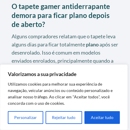
O tapete gamer antiderrapante
demora para ficar plano depois
de aberto?
Alguns compradores relatam que o tapete leva
alguns dias para ficar totalmente
plano
após ser
desenrolado. Isso é comum em modelos
enviados enrolados, principalmente quando a
estrutura é flexível.
Valorizamos a sua privacidade
Para acelerar o processo, pode-se posicionar a
Utilizamos cookies para melhorar sua experiência de
cadeira sobre as extremidades para ajudar a
navegação, veicular anúncios ou conteúdo personalizado e
analisar nosso tráfego. Ao clicar em "Aceitar todos", você
assentar. Em uso normal, a tendência é que as
concorda com o uso de cookies.
ondulações diminuam com o tempo, sem afetar
a
eficiência
da proteção.
Personalizar
Rejeitar tudo
Aceitar tudo