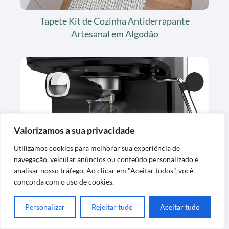
Tapete Kit de Cozinha Antiderrapante
Artesanal em Algodão
Valorizamos a sua privacidade
Cafeteira Espresso Digital Oster OCAF900
Utilizamos cookies para melhorar sua experiência de
127V
navegação, veicular anúncios ou conteúdo personalizado e
analisar nosso tráfego. Ao clicar em "Aceitar todos", você
concorda com o uso de cookies.
Personalizar
Rejeitar tudo
Aceitar tudo