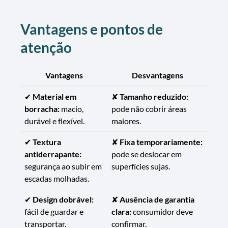
Vantagens e pontos de
atenção
Vantagens
Desvantagens
✔
Material em
✘
Tamanho reduzido:
borracha:
macio,
pode não cobrir áreas
durável e flexível.
maiores.
✔
Textura
✘
Fixa temporariamente:
antiderrapante:
pode se deslocar em
segurança ao subir em
superfícies sujas.
escadas molhadas.
✔
Design dobrável:
✘
Ausência de garantia
fácil de guardar e
clara:
consumidor deve
transportar.
confirmar.