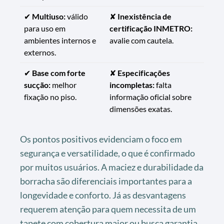
✔
Multiuso:
válido
✘
Inexistência de
para uso em
certificação INMETRO:
ambientes internos e
avalie com cautela.
externos.
✔
Base com forte
✘
Especificações
sucção:
melhor
incompletas:
falta
fixação no piso.
informação oficial sobre
dimensões exatas.
Os pontos positivos evidenciam o foco em
segurança e versatilidade, o que é confirmado
por muitos usuários. A maciez e durabilidade da
borracha são diferenciais importantes para a
longevidade e conforto. Já as desvantagens
requerem atenção para quem necessita de um
tapete com cobertura maior ou busca garantia