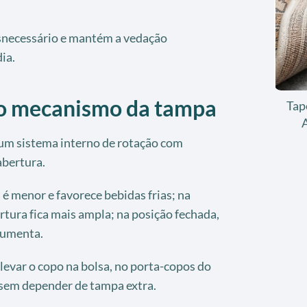
esnecessário e mantém a vedação
ia.
o mecanismo da tampa
Tap
um sistema interno de rotação com
abertura.
 é menor e favorece bebidas frias; na
rtura fica mais ampla; na posição fechada,
aumenta.
a levar o copo na bolsa, no porta-copos do
 sem depender de tampa extra.