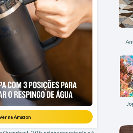
An
Jo
Ver na Amazon
 Quencher H2.0 funciona por rotação e é