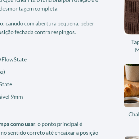
m desmontagem completa.
o: canudo com abertura pequena, beber
osição fechada contra respingos.
Tap
M
 FlowState
z)
State
vável 9mm
Chal
ampa como usar
, o ponto principal é
 no sentido correto até encaixar a posição