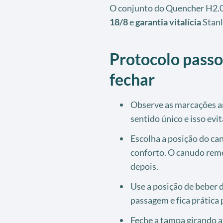
O conjunto do Quencher H2.0
18/8
e
garantia vitalícia
Stanl
Protocolo passo
fechar
Observe as marcações an
sentido único e isso evi
Escolha a posição do c
conforto. O canudo remo
depois.
Use a posição de beber 
passagem e fica prática p
Feche a tampa girando a