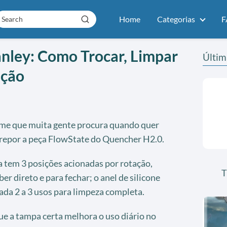
Home
Categorias
F
nley: Como Trocar, Limpar
Últim
ição
me que muita gente procura quando quer
 repor a peça FlowState do Quencher H2.0.
la tem 3 posições acionadas por rotação,
T
r direto e para fechar; o anel de silicone
ada 2 a 3 usos para limpeza completa.
ue a tampa certa melhora o uso diário no