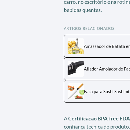
carro, no escritório e na rotin
bebidas quentes.
ARTIGOS RELACIONADOS
Amassador de Batata e
Afiador Amolador de Fa
Faca para Sushi Sashimi
A
Certificação BPA-free FD
confiança técnica do produto.