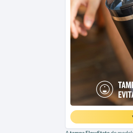
A
tampa FlowState
do modelo