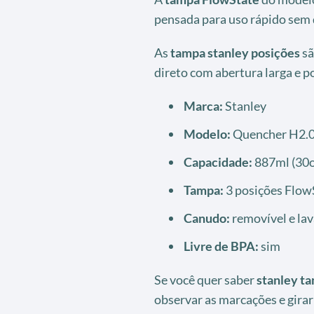
pensada para uso rápido se
As
tampa stanley posições
sã
direto com abertura larga e p
Marca:
Stanley
Modelo:
Quencher H2.0
Capacidade:
887ml (30o
Tampa:
3 posições Flow
Canudo:
removível e la
Livre de BPA:
sim
Se você quer saber
stanley t
observar as marcações e girar