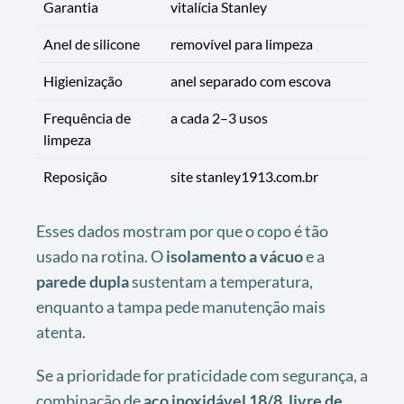
Garantia
vitalícia Stanley
Anel de silicone
removível para limpeza
Higienização
anel separado com escova
Frequência de
a cada 2–3 usos
limpeza
Reposição
site stanley1913.com.br
Esses dados mostram por que o copo é tão
usado na rotina. O
isolamento a vácuo
e a
parede dupla
sustentam a temperatura,
enquanto a tampa pede manutenção mais
atenta.
Se a prioridade for praticidade com segurança, a
combinação de
aço inoxidável 18/8
,
livre de