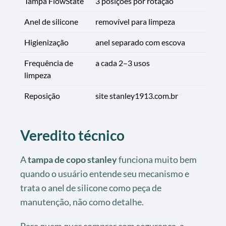
Tampa FlowState
3 posições por rotação
Anel de silicone
removível para limpeza
Higienização
anel separado com escova
Frequência de
a cada 2–3 usos
limpeza
Reposição
site stanley1913.com.br
Veredito técnico
A
tampa de copo stanley
funciona muito bem
quando o usuário entende seu mecanismo e
trata o anel de silicone como peça de
manutenção, não como detalhe.