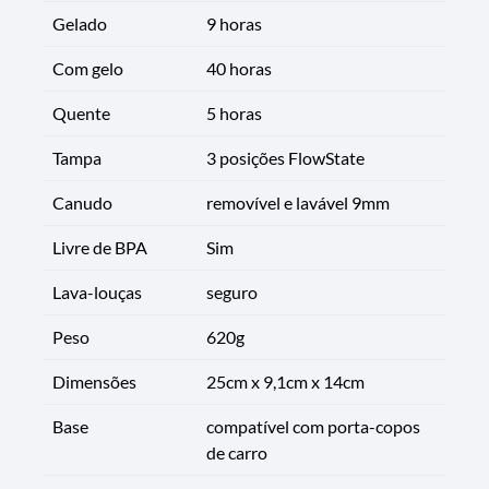
Gelado
9 horas
Com gelo
40 horas
Quente
5 horas
Tampa
3 posições FlowState
Canudo
removível e lavável 9mm
Livre de BPA
Sim
Lava-louças
seguro
Peso
620g
Dimensões
25cm x 9,1cm x 14cm
Base
compatível com porta-copos
de carro