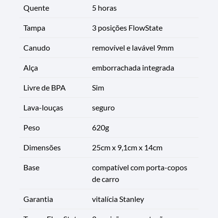
Quente
5 horas
Tampa
3 posições FlowState
Canudo
removível e lavável 9mm
Alça
emborrachada integrada
Livre de BPA
Sim
Lava-louças
seguro
Peso
620g
Dimensões
25cm x 9,1cm x 14cm
Base
compatível com porta-copos
de carro
Garantia
vitalícia Stanley