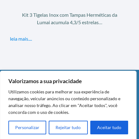
Kit 3 Tigelas Inox com Tampas Herméticas da
Lumai acumula 4,3/5 estrelas…
leia mais....
Valorizamos a sua privacidade
DIVULGAÇÃO
Utilizamos cookies para melhorar sua experiência de
Este post contém links de afiliado da Amazon. Como
navegação, veicular anúncios ou conteúdo personalizado e
Associado da Amazon, eu recebo por compras qualificadas,
analisar nosso tráfego. Ao clicar em "Aceitar todos", você
sem custo adicional para você.
concorda com o uso de cookies.
Copyright © 2026 DecasaBlog — Todos os Direitos Reservados.
Personalizar
Rejeitar tudo
Aceitar tudo