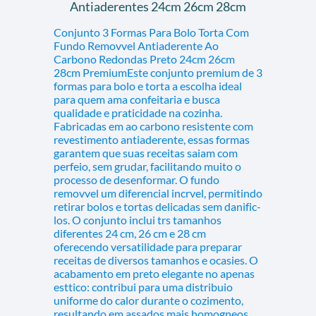
Antiaderentes 24cm 26cm 28cm
Conjunto 3 Formas Para Bolo Torta Com
Fundo Removvel Antiaderente Ao
Carbono Redondas Preto 24cm 26cm
28cm PremiumEste conjunto premium de 3
formas para bolo e torta a escolha ideal
para quem ama confeitaria e busca
qualidade e praticidade na cozinha.
Fabricadas em ao carbono resistente com
revestimento antiaderente, essas formas
garantem que suas receitas saiam com
perfeio, sem grudar, facilitando muito o
processo de desenformar. O fundo
removvel um diferencial incrvel, permitindo
retirar bolos e tortas delicadas sem danific-
los. O conjunto inclui trs tamanhos
diferentes 24 cm, 26 cm e 28 cm
oferecendo versatilidade para preparar
receitas de diversos tamanhos e ocasies. O
acabamento em preto elegante no apenas
esttico: contribui para uma distribuio
uniforme do calor durante o cozimento,
resultando em assados mais homogneos.