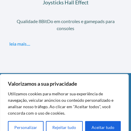
Joysticks Hall Effect
Qualidade 8BitDo em controles e gamepads para
consoles
leia mais....
Valorizamos a sua privacidade
DIVULGAÇÃO
Utilizamos cookies para melhorar sua experiência de
Este post contém links de afiliado da Amazon. Como
navegação, veicular anúncios ou conteúdo personalizado e
Associado da Amazon, eu recebo por compras qualificadas,
analisar nosso tráfego. Ao clicar em "Aceitar todos", você
sem custo adicional para você.
concorda com o uso de cookies.
Copyright © 2026 DecasaBlog — Todos os Direitos Reservados.
Personalizar
Rejeitar tudo
Aceitar tudo