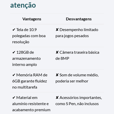
atenção
Vantagens
Desvantagens
✔ Tela de 10.9
✘ Desempenho limitado
polegadas com boa
para jogos pesados
resolução
✔ 128GB de
✘ Câmera traseira básica
armazenamento
de 8MP
interno amplo
✔ Memória RAM de
✘ Som de volume médio,
6GB garante fluidez
poderia ser melhor
no multitarefa
✔ Material em
✘ Acessórios importantes,
alumínio resistente e
como S Pen, não inclusos
acabamento premium