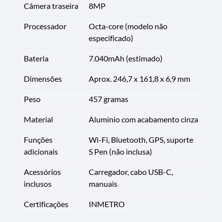
Câmera traseira
8MP
Processador
Octa-core (modelo não
especificado)
Bateria
7.040mAh (estimado)
Dimensões
Aprox. 246,7 x 161,8 x 6,9 mm
Peso
457 gramas
Material
Alumínio com acabamento cinza
Funções
Wi-Fi, Bluetooth, GPS, suporte
adicionais
S Pen (não inclusa)
Acessórios
Carregador, cabo USB-C,
inclusos
manuais
Certificações
INMETRO