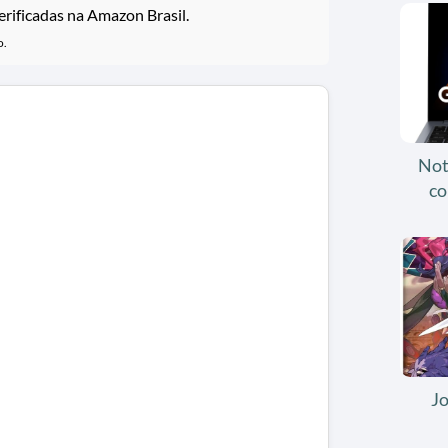
rificadas na Amazon Brasil.
o.
Not
co
J