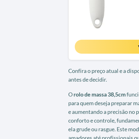
Confira o preço atual e a dis
antes de decidir.
O
rolo de massa 38,5cm
funci
para quem deseja preparar ma
e aumentando a precisão no p
conforto e controle, fundame
ela grude ou rasgue. Este mo
amadores até profissionais q