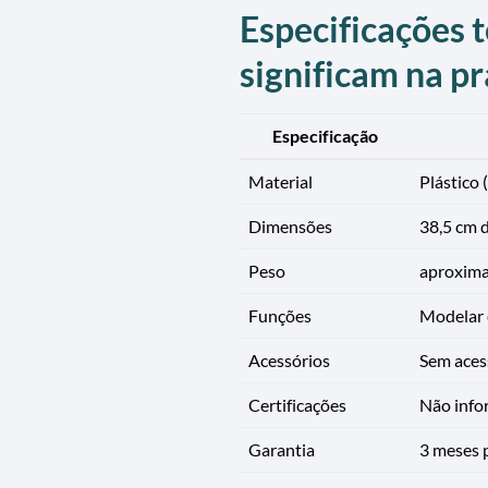
Especificações t
significam na pr
Especificação
Material
Plástico 
Dimensões
38,5 cm 
Peso
aproxim
Funções
Modelar e
Acessórios
Sem aces
Certificações
Não inf
Garantia
3 meses p