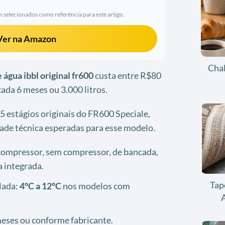
 selecionados como referência para este artigo.
Ver na Amazon
Chal
de água ibbl original fr600
custa entre R$80
cada 6 meses ou 3.000 litros.
 5 estágios originais do FR600 Speciale,
de técnica esperadas para esse modelo.
ompressor, sem compressor, de bancada,
a integrada.
Tap
lada:
4°C a 12°C
nos modelos com
 meses ou conforme fabricante.