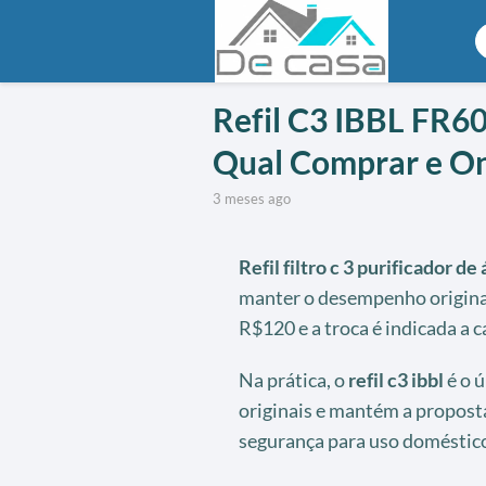
Refil C3 IBBL FR60
Qual Comprar e On
3 meses ago
Refil filtro c 3 purificador de
manter o desempenho original
R$120 e a troca é indicada a c
Na prática, o
refil c3 ibbl
é o ú
originais e mantém a proposta
segurança para uso doméstic