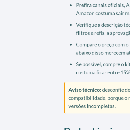
Prefira canais oficiais,
Amazon costuma sair mais
Verifique a descrição téc
filtros e refis, a aprov
Compare o preço com o 
abaixo disso merecem a
Se possível, compre o k
costuma ficar entre 15%
Aviso técnico:
desconfie de
compatibilidade, porque o
versões incompletas.