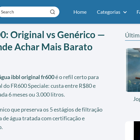
Home
Categorias
F
0: Original vs Genérico —
Últim
de Achar Mais Barato
 água ibbl original fr600
é o refil certo para
 do FR600 Speciale: custa entre R$80 e
ada 6 meses ou 3.000 litros.
Jo
nico que preserva os 5 estágios de filtração
 de água tratada com certificação e
o.