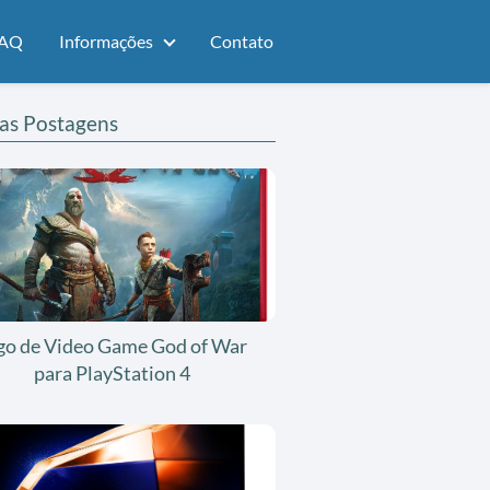
AQ
Informações
Contato
as Postagens
go de Video Game God of War
para PlayStation 4