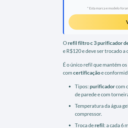
* Esta marca e modelo foram
O
refil filtro c 3 purificador 
e R$120 e deve ser trocado a 
É o único refil que mantém os
com
certificação
e conformida
Tipos:
purificador
com c
de parede e com torneir
Temperatura da água ge
compressor.
Troca de
refil
: a cada 6