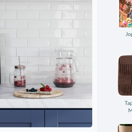
Jo
Tap
M