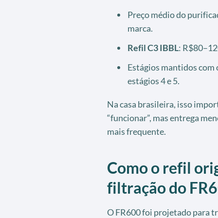
Preço médio do purifica
marca.
Refil C3 IBBL
: R$80–120
Estágios mantidos com o
estágios 4 e 5.
Na casa brasileira, isso impo
“funcionar”, mas entrega men
mais frequente.
Como o refil or
filtração do FR
O FR600 foi projetado para t