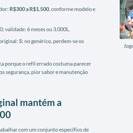
dor:
R$300 a R$1.500
, conforme modelo e
; validade: 6 meses ou 3.000L.
riginal:
5
; no genérico, perdem-se os
Jog
rta porque o refil errado costuma parecer
os segurança, pior sabor e manutenção
iginal mantém a
600
rabalhar com um conjunto específico de