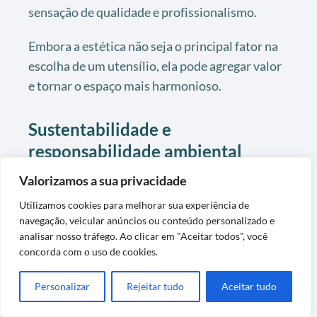
sensação de qualidade e profissionalismo.
Embora a estética não seja o principal fator na
escolha de um utensílio, ela pode agregar valor
e tornar o espaço mais harmonioso.
Sustentabilidade e
responsabilidade ambiental
Cada vez mais, consumidores procuram por
Valorizamos a sua privacidade
produtos que tenham processos de fabricação
Utilizamos cookies para melhorar sua experiência de
sustentáveis e que respeitem o meio ambiente.
navegação, veicular anúncios ou conteúdo personalizado e
analisar nosso tráfego. Ao clicar em "Aceitar todos", você
concorda com o uso de cookies.
Frigideiras produzidas com materiais eco-
friendly e processos que minimizam o impacto
Personalizar
Rejeitar tudo
Aceitar tudo
ambiental são uma escolha consciente.