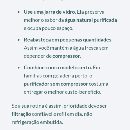
Use uma jarra de vidro.
Ela preserva
melhor o sabor da
água natural purificada
e ocupa pouco espaço.
Reabasteça em pequenas quantidades.
Assim você mantém a água fresca sem
depender de
compressor
.
Combine com o modelo certo.
Em
famílias com geladeira perto, o
purificador sem compressor
costuma
entregar o melhor custo-benefício.
Se a sua rotina é assim, prioridade deve ser
filtração
confiável e refil em dia, não
refrigeração embutida.