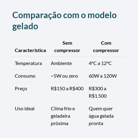
Comparação com o modelo
gelado
Sem
Com
Característica
compressor
compressor
Temperatura
Ambiente
4°C a 12°C
Consumo
~5W ou zero
60W a 120W
Preço
R$150 a R$400
R$300 a
R$1.500
Uso ideal
Clima frio e
Quem quer
geladeira
água gelada
próxima
pronta