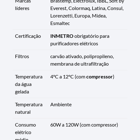
Marcas
Brastemp, Electrolux, IBBL, Soft by
líderes
Everest, Colormaq, Latina, Consul,
Lorenzetti, Europa, Midea,
Esmaltec
Certificação
INMETRO
obrigatório para
purificadores elétricos
Filtros
carvão ativado, polipropileno,
membrana de ultrafiltração
Temperatura
4°C a 12°C (com
compressor
)
da água
gelada
Temperatura
Ambiente
natural
Consumo
60W a 120W (com compressor)
elétrico
médio