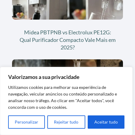
Midea PBTPNB vs Electrolux PE12G:
Qual Purificador Compacto Vale Mais em
2025?
Valorizamos a sua privacidade
Utilizamos cookies para melhorar sua experiência de
navegação, veicular anúncios ou conteúdo personalizado e
analisar nosso tráfego. Ao clicar em "Aceitar todos", você
concorda com o uso de cookies.
Soft By Everest Star vs IBBL FR600
Personalizar
Rejeitar tudo
Aceitar tudo
Speciale: Qual Purificador Premium Vale
Mais?