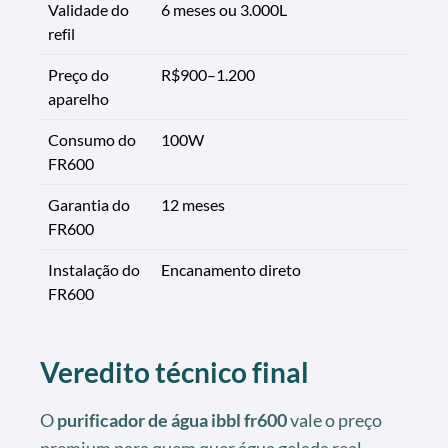
Validade do
6 meses ou 3.000L
refil
Preço do
R$900–1.200
aparelho
Consumo do
100W
FR600
Garantia do
12 meses
FR600
Instalação do
Encanamento direto
FR600
Veredito técnico final
O
purificador de água ibbl fr600
vale o preço