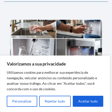
Valorizamos a sua privacidade
Purificador de Água Lorenzetti: Modelos,
Utilizamos cookies para melhorar sua experiência de
Preços e Comparativo com Outras Marcas
navegação, veicular anúncios ou conteúdo personalizado e
analisar nosso tráfego. Ao clicar em "Aceitar todos", você
concorda com o uso de cookies.
Personalizar
Rejeitar tudo
Aceitar tudo