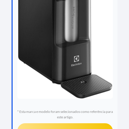
* Esta marca e modelo foram selecionados como referência para
este artigo.