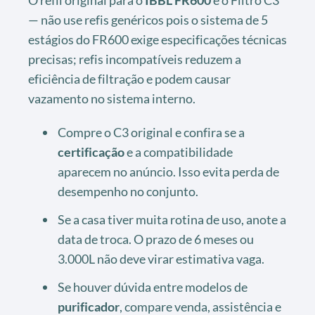
O refil original para o
IBBL FR600
é o Filtro C3
— não use refis genéricos pois o sistema de 5
estágios do FR600 exige especificações técnicas
precisas; refis incompatíveis reduzem a
eficiência de filtração e podem causar
vazamento no sistema interno.
Compre o C3 original e confira se a
certificação
e a compatibilidade
aparecem no anúncio. Isso evita perda de
desempenho no conjunto.
Se a casa tiver muita rotina de uso, anote a
data de troca. O prazo de 6 meses ou
3.000L não deve virar estimativa vaga.
Se houver dúvida entre modelos de
purificador
, compare venda, assistência e