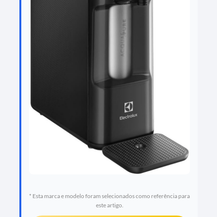
* Esta marca e modelo foram selecionados como referência para
este artigo.