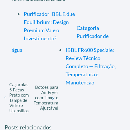
Purificador IBBL E.due
Equilibrium: Design
Categoria
Premium Vale o
Purificador de
Investimento?
água
IBBL FR600 Speciale:
Review Técnico
Completo — Filtração,
Temperatura e
Manutenção
Caçarolas
Botões para
5 Peças
Air Fryer
Preto com
com Timer e
Tampa de
Temperatura
Vidro e
Ajustável
Utensílios
Posts relacionados