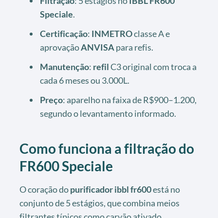
Filtração
: 5 estágios no
IBBL FR600
Speciale
.
Certificação
:
INMETRO
classe A e
aprovação
ANVISA
para refis.
Manutenção
:
refil
C3 original com troca a
cada 6 meses ou 3.000L.
Preço
: aparelho na faixa de R$900–1.200,
segundo o levantamento informado.
Como funciona a filtração do
FR600 Speciale
O coração do
purificador ibbl fr600
está no
conjunto de 5 estágios, que combina meios
filtrantes típicos como carvão ativado,