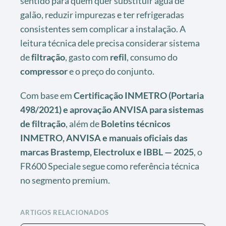
sentido para quem quer substituir água de
galão, reduzir impurezas e ter refrigeradas
consistentes sem complicar a instalação. A
leitura técnica dele precisa considerar sistema
de
filtração
, gasto com
refil
, consumo do
compressor
e o preço do conjunto.
Com base em
Certificação INMETRO (Portaria
498/2021) e aprovação ANVISA para sistemas
de filtração
, além de
Boletins técnicos
INMETRO, ANVISA e manuais oficiais das
marcas Brastemp, Electrolux e IBBL — 2025
, o
FR600 Speciale segue como referência técnica
no segmento premium.
ARTIGOS RELACIONADOS