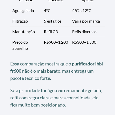
Água gelada
4°C
4°C a 12°C
Filtração
5 estágios
Varia por marca
Manutenção
Refil C3
Refis diversos
Preço do
R$900–1.200
R$300–1.500
aparelho
Essa comparação mostra que o
purificador ibbl
fr600
não é o mais barato, mas entrega um
pacote técnico forte.
Se a prioridade for água extremamente gelada,
refil com regra clara e marca consolidada, ele
fica muito bem posicionado.