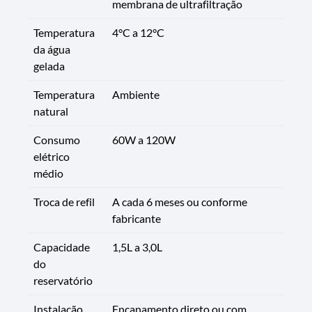
membrana de ultrafiltração
Temperatura
4°C a 12°C
da água
gelada
Temperatura
Ambiente
natural
Consumo
60W a 120W
elétrico
médio
Troca de refil
A cada 6 meses ou conforme
fabricante
Capacidade
1,5L a 3,0L
do
reservatório
Instalação
Encanamento direto ou com