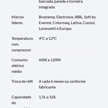
bancada, parede e torneira
integrada
Marcas
Brastemp, Electrolux, IBBL, Soft by
líderes
Everest, Colormaq, Latina, Consul,
Lorenzetti e Europa
Temperatura
4°C a 12°C
com
compressor
Consumo
60W a 120W
elétrico
médio
Troca de refil
A cada 6 meses ou conforme
fabricante
Capacidade
1,5L a 3,0L
do