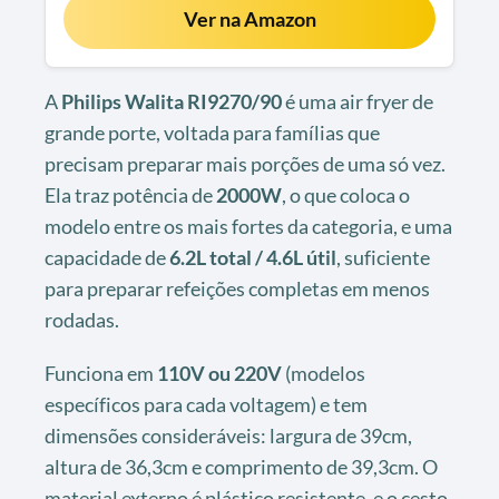
Ver na Amazon
A
Philips Walita RI9270/90
é uma air fryer de
grande porte, voltada para famílias que
precisam preparar mais porções de uma só vez.
Ela traz potência de
2000W
, o que coloca o
modelo entre os mais fortes da categoria, e uma
capacidade de
6.2L total / 4.6L útil
, suficiente
para preparar refeições completas em menos
rodadas.
Funciona em
110V ou 220V
(modelos
específicos para cada voltagem) e tem
dimensões consideráveis: largura de 39cm,
altura de 36,3cm e comprimento de 39,3cm. O
material externo é plástico resistente, e o cesto