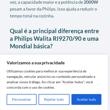
vez, a capacidade maior e a potência de
2000W
pesam a favor da Philips. Isso ajuda a reduzir o
tempo total na cozinha.
Qual é a principal diferença entre
a Philips Walita RI9270/90 e uma
Mondial básica?
A principal diferença está no conjunto: painel
Valorizamos a sua privacidade
touch digital, silêncio, acabamento, potência e
qualidade do cesto
antiaderente
. A Mondial
Utilizamos cookies para melhorar sua experiência de
básica foca mais em preço e simplicidade.
navegação, veicular anúncios ou conteúdo personalizado e
analisar nosso tráfego. Ao clicar em "Aceitar todos", você
concorda com o uso de cookies.
Se você prioriza apenas um aparelho funcional e
barato, Mondial pode bastar. Se quer mais
Personalizar
Rejeitar tudo
Aceitar tudo
conforto de uso, durabilidade e desempenho, a
Philips Walita RI9270/90 tende a entregar