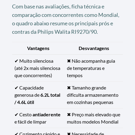
Com base nas avaliações, ficha técnica e
comparação com concorrentes como Mondial,
o quadro abaixo resume os principais prós e
contras da Philips Walita RI9270/90.
Vantagens
Desvantagens
✔ Muito silenciosa
✖ Não acompanha guia
(até 2x mais silenciosa
de temperaturas e
que concorrentes)
tempos
✔ Capacidade
✖ Tamanho grande
generosa de
6.2L total
dificulta armazenamento
/ 4.6L útil
em cozinhas pequenas
✔ Cesto
antiaderente
✖ Preço mais elevado que
e fácil de limpar
muitos modelos Mondial
✔ Cozimento rápido e
✖ Necessidade de