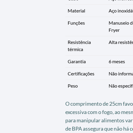
Material
Aço inoxidáv
Funções
Manuseio de 
Fryer
Resistência
Alta resist
térmica
Garantia
6 meses
Certificações
Não inform
Peso
Não especif
O comprimento de 25cm favor
excessiva com o fogo, ao mes
para manipular alimentos var
de BPA assegura que não há c