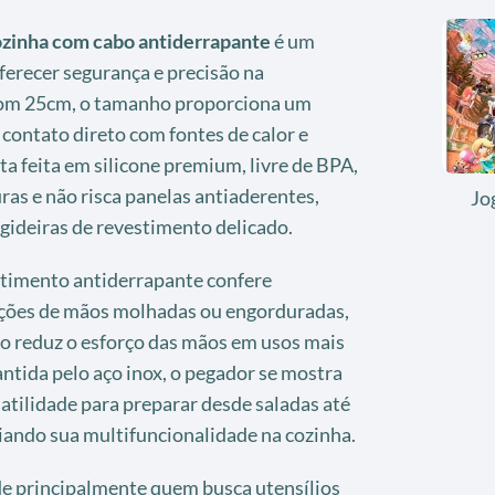
cozinha com cabo antiderrapante
é um
ferecer segurança e precisão na
Com 25cm, o tamanho proporciona um
 contato direto com fontes de calor e
ta feita em silicone premium, livre de BPA,
ras e não risca panelas antiaderentes,
Jo
gideiras de revestimento delicado.
stimento antiderrapante confere
ções de mãos molhadas ou engorduradas,
o reduz o esforço das mãos em usos mais
ntida pelo aço inox, o pegador se mostra
satilidade para preparar desde saladas até
ciando sua multifuncionalidade na cozinha.
e principalmente quem busca utensílios